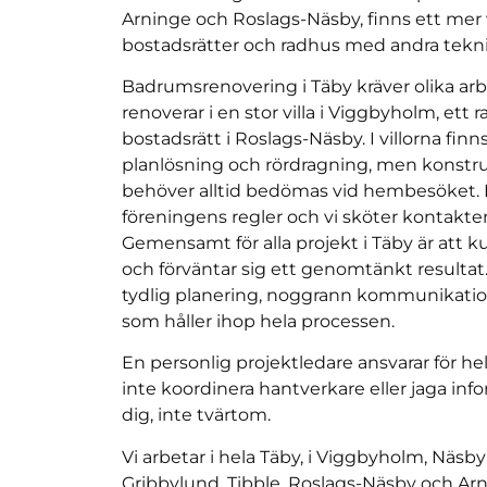
Arninge och Roslags-Näsby, finns ett mer
bostadsrätter och radhus med andra tekni
Badrumsrenovering i Täby kräver olika ar
renoverar i en stor villa i Viggbyholm, ett r
bostadsrätt i Roslags-Näsby. I villorna finn
planlösning och rördragning, men konstruk
behöver alltid bedömas vid hembesöket. I
föreningens regler och vi sköter kontakte
Gemensamt för alla projekt i Täby är att k
och förväntar sig ett genomtänkt resultat.
tydlig planering, noggrann kommunikatio
som håller ihop hela processen.
En personlig projektledare ansvarar för he
inte koordinera hantverkare eller jaga infor
dig, inte tvärtom.
Vi arbetar i hela Täby, i Viggbyholm, Näsb
Gribbylund, Tibble, Roslags-Näsby och Ar