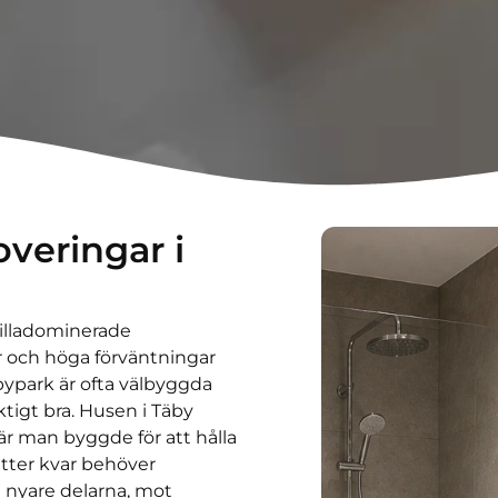
veringar i
illadominerade
och höga förväntningar
bypark är ofta välbyggda
tigt bra. Husen i Täby
är man byggde för att hålla
itter kvar behöver
e nyare delarna, mot