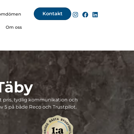
Kontakt
omdömen
Om oss
Täby
t pris, tydlig kommunikation och
v 5 på både Reco och Trustpilot.