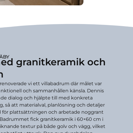
ÄBY
 med granitkeramik och
h
enoverade vi ett villabadrum där målet var
unktionell och sammanhållen känsla. Dennis
e dialog och hjälpte till med konkreta
, så att materialval, planlösning och detaljer
od för plattsättningen och arbetade noggrant
 Badrummet fick granitkeramik i 60×60 cm i
iknande textur på både golv och vägg, vilket