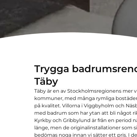
Trygga badrumsreno
Täby
Täby är en av Stockholmsregionens mer v
kommuner, med många rymliga bostäder 
på kvalitet. Villorna i Viggbyholm och Näs
med badrum som har ytan att bli något rik
Kyrkby och Gribbylund är från en period n
länge, men de originalinstallationer som s
bedömas noga innan vi sätter ett pris. I d