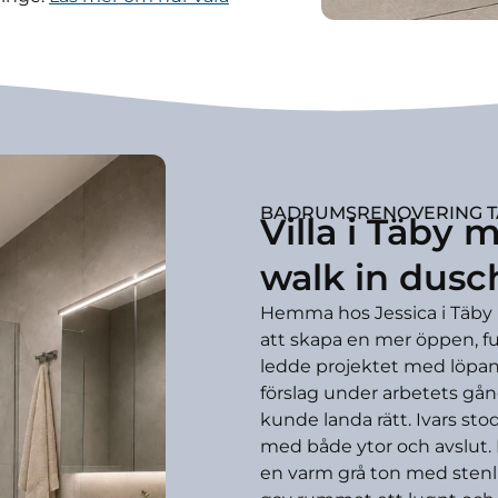
BADRUMSRENOVERING T
Villa i Täby
walk in dusc
Hemma hos Jessica i Täby r
att skapa en mer öppen, f
ledde projektet med löpand
förslag under arbetets gång
kunde landa rätt. Ivars st
med både ytor och avslut.
en varm grå ton med stenl