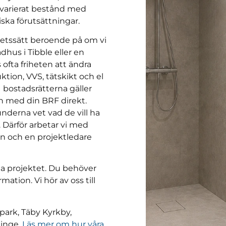
 varierat bestånd med
ska förutsättningar.
betssätt beroende på om vi
adhus i Tibble eller en
s ofta friheten att ändra
tion, VVS, tätskikt och el
 bostadsrätterna gäller
n med din BRF direkt.
underna vet vad de vill ha
 Därför arbetar vi med
n och en projektledare
la projektet. Du behöver
mation. Vi hör av oss till
ypark, Täby Kyrkby,
ninge.
Läs mer om hur våra