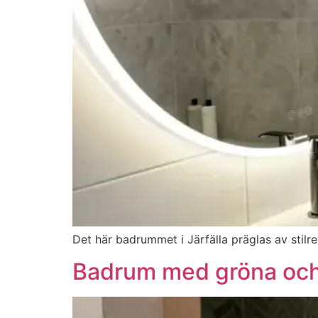
Det här badrummet i Järfälla präglas av stilr
Badrum med gröna och 