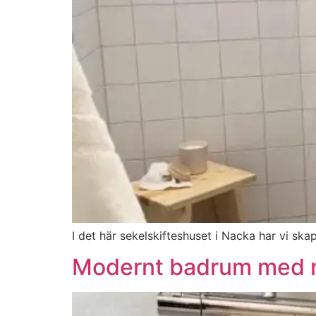
I det här sekelskifteshuset i Nacka har vi s
Modernt badrum med na