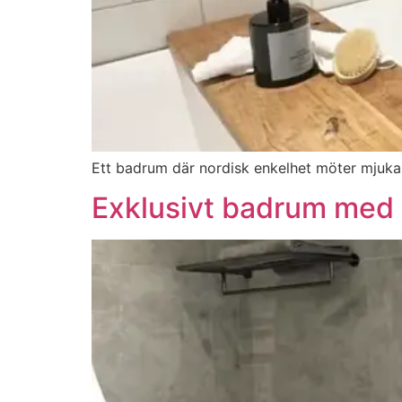
Ett badrum där nordisk enkelhet möter mjuka 
Exklusivt badrum med g